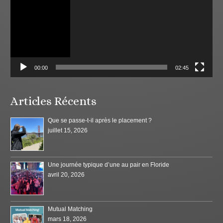
00:00
02:45
Articles Récents
Que se passe-t-il après le placement ?
juillet 15, 2026
Une journée typique d’une au pair en Floride
avril 20, 2026
Mutual Matching
mars 18, 2026