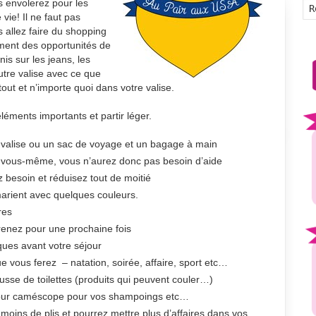
 envolerez pour les
 vie! Il ne faut pas
s allez faire du shopping
iment des opportunités de
is sur les jeans, les
utre valise avec ce que
ut et n’importe quoi dans votre valise.
éléments importants et partir léger.
valise ou un sac de voyage et un bagage à main
 vous-même, vous n’aurez donc pas besoin d’aide
besoin et réduisez tout de moitié
arient avec quelques couleurs.
res
renez pour une prochaine fois
ques avant votre séjour
e vous ferez – natation, soirée, affaire, sport etc…
usse de toilettes (produits qui peuvent couler…)
s pour caméscope pour vos shampoings etc…
oins de plis et pourrez mettre plus d’affaires dans vos