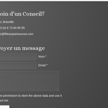
oin d’un Conseil?
z Jeanette
3 (0) 6 73 84 85 95
fo@filleaupairauxusa.com
oyer un message
Nom *
Email *
ive permission to store the above data and use it
act me.