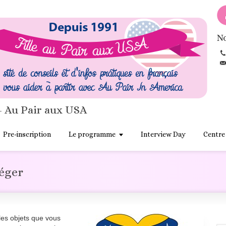
No
- Au Pair aux USA
Pre-inscription
Le programme
Interview Day
Centre
léger
et les objets que vous