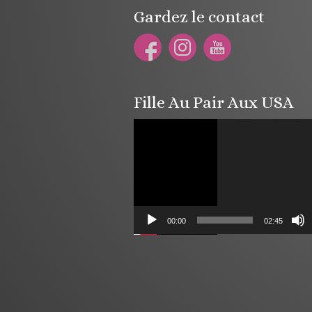
Gardez le contact
Fille Au Pair Aux USA
Lecteur
vidéo
00:00
02:45