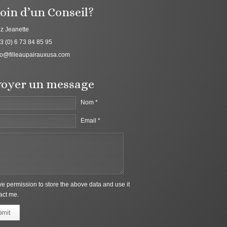
oin d’un Conseil?
z Jeanette
3 (0) 6 73 84 85 95
fo@filleaupairauxusa.com
oyer un message
Nom *
Email *
ive permission to store the above data and use it
act me.
bmit