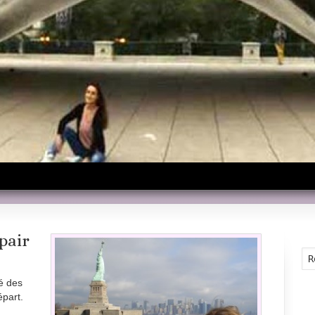
ls
 pair
é des
épart.