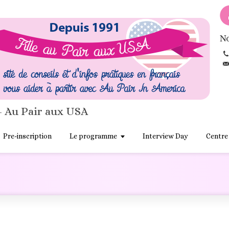
No
- Au Pair aux USA
Pre-inscription
Le programme
Interview Day
Centre