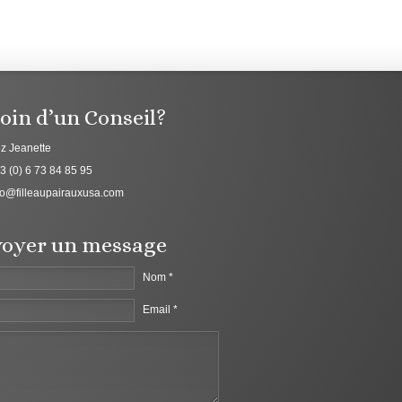
oin d’un Conseil?
z Jeanette
3 (0) 6 73 84 85 95
fo@filleaupairauxusa.com
oyer un message
Nom *
Email *