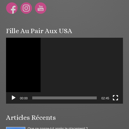
Fille Au Pair Aux USA
Lecteur
vidéo
00:00
02:45
Articles Récents
Que se passe-t-il après le placement ?