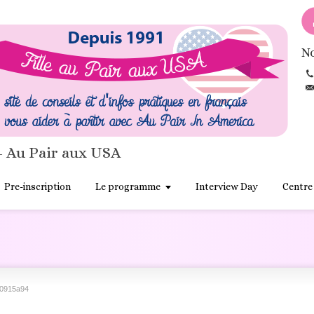
No
- Au Pair aux USA
Pre-inscription
Le programme
Interview Day
Centre
0915a94