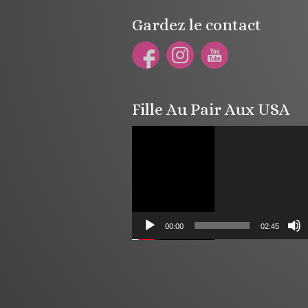
Gardez le contact
Fille Au Pair Aux USA
Lecteur
vidéo
00:00
02:45