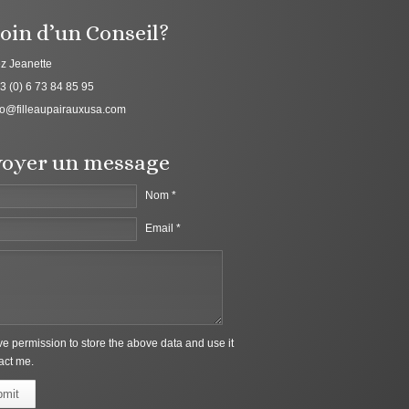
oin d’un Conseil?
z Jeanette
3 (0) 6 73 84 85 95
fo@filleaupairauxusa.com
oyer un message
Nom *
Email *
ive permission to store the above data and use it
act me.
bmit