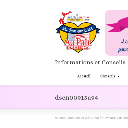
Informations et Conseils 
Accueil
Conseils
dscn00915a94
Accueil
»
Julia fille au pair arrive à New York
»
dscn0