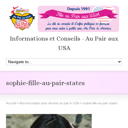
Informations et Conseils - Au Pair aux
USA
sophie-fille-au-pair-states
Accueil
»
Mon inscription pour devenir au pair in USA
»
sophie-fille-au-pair-states