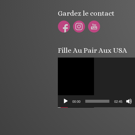
Gardez le contact
Fille Au Pair Aux USA
Lecteur
vidéo
00:00
02:45