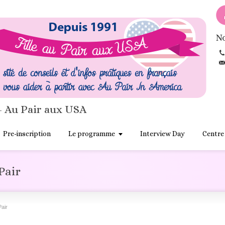
No
- Au Pair aux USA
Pre-inscription
Le programme
Interview Day
Centre
Pair
Pair