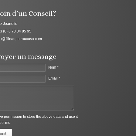
oin d’un Conseil?
z Jeanette
3 (0) 6 73 84 85 95
fo@filleaupairauxusa.com
oyer un message
Nom *
Email *
ive permission to store the above data and use it
act me.
bmit