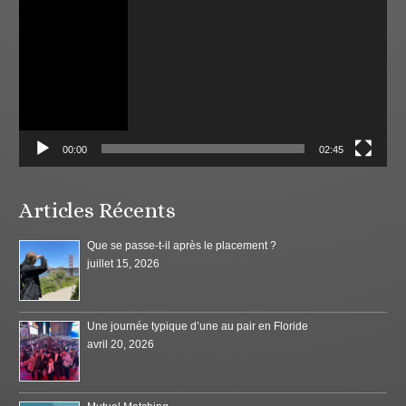
00:00
02:45
Articles Récents
Que se passe-t-il après le placement ?
juillet 15, 2026
Une journée typique d’une au pair en Floride
avril 20, 2026