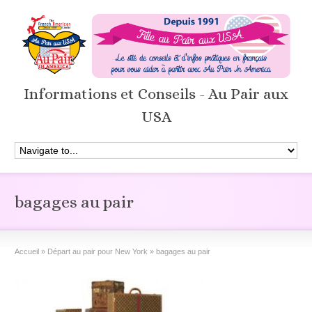
Informations et Conseils - Au Pair aux
USA
bagages au pair
Accueil
»
Départ au pair pour New York
»
bagages au pair