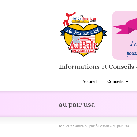
Informations et Conseils 
Accueil
Conseils
au pair usa
Accueil
»
Sandra au pair à Boston
»
au pair usa