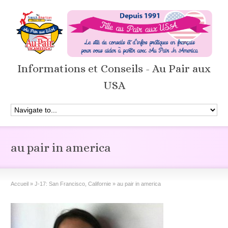
Informations et Conseils - Au Pair aux
USA
au pair in america
Accueil
»
J-17: San Francisco, Californie
»
au pair in america