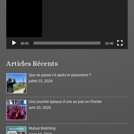
00:00
02:45
Articles Récents
Que se passe-t-il après le placement ?
juillet 15, 2026
Une journée typique d’une au pair en Floride
avril 20, 2026
Mutual Matching