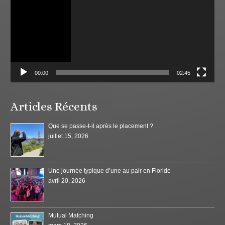
00:00
02:45
Articles Récents
Que se passe-t-il après le placement ?
juillet 15, 2026
Une journée typique d’une au pair en Floride
avril 20, 2026
Mutual Matching