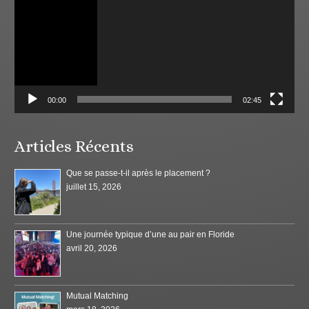
00:00
02:45
Articles Récents
Que se passe-t-il après le placement ?
juillet 15, 2026
Une journée typique d’une au pair en Floride
avril 20, 2026
Mutual Matching