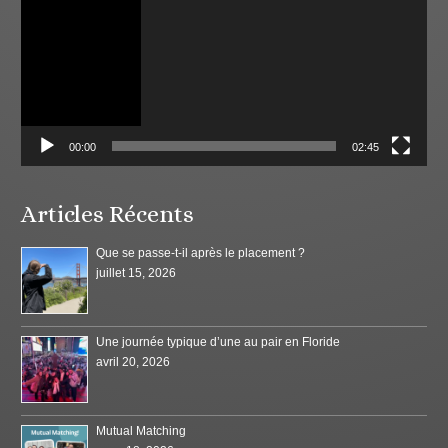
00:00
02:45
Articles Récents
Que se passe-t-il après le placement ?
juillet 15, 2026
Une journée typique d’une au pair en Floride
avril 20, 2026
Mutual Matching