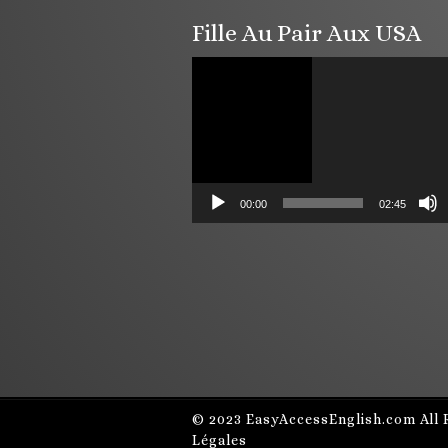
Fille Au Pair Aux USA
Lecteur
vidéo
00:00
02:45
© 2023
EasyAccessEnglish.com
All 
Légales