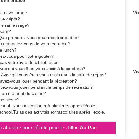
s une phrase
augmenter
ou
Vi
 le covoiturage
diminuer
t le dépôt?
le
t le ramassage?
volume.
sseur?
 Que prendrez-vous pour montrer et dire?
s rappelez-vous de votre cartable?
le lunch?
lez-vous pour votre gouter?
pas votre livre de bibliothèque.
Avec qui vous êtes-vous assis à la cafeteria?
Vi
 Avec qui vous êtes-vous assis dans la salle de repas?
 avez-vous jouer pendant la récréation?
avez-vous jouer pendant le temps de recréation?
eu un moment de calme?
ne sieste?
hool. Nous allons jouer à plusieurs après l’école.
 school.Tu as des activités extrascolaires après l’école.
cabulaire pour l'école pour les
filles Au Pair: