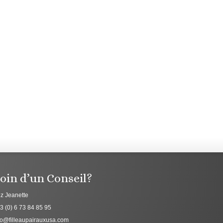
oin d’un Conseil?
z Jeanette
3 (0) 6 73 84 85 95
fo@filleaupairauxusa.com