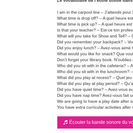
Le vocabulaire de l’école utilisé dan
I am in the carpool line – J’attends pour
What time is drop off? – A quel heure es
What time is pick up? – A quel heure es
Is that your teacher? – Est-ce ton profe
What will you take for Show and Tell? –
Did you remember your backpack? – Vou
Did you enjoy lunch? – Avez-vous aimé 
What would you like for snack? Que vou
Don’t forget your library book. N’oubliez-
Who did you sit with in the cafeteria? – 
Who did you sit with in the lunchroom? –
What did you play at recess? – Quel jeu
What did you play at play period? – Qu’
Did you have quiet time? – Avez-vous 
Did you have nap time? Avez-vous fait u
We are going to have a play date after sc
You have extra curricular activities after
Écouter la bande sonore du vo