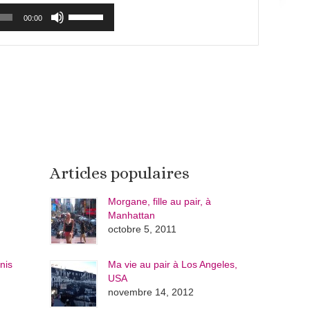
Utilisez
00:00
les
flèches
haut/bas
pour
augmenter
ou
diminuer
le
volume.
Articles populaires
Morgane, fille au pair, à
Manhattan
octobre 5, 2011
nis
Ma vie au pair à Los Angeles,
USA
novembre 14, 2012