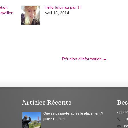
ation
Hello futur au pair ! !
pellier
avril 15, 2014
Réunion d’information
→
Articles Récents
Bes
Appele
Que se passe-t-il après le placement ?
juillet 15, 2026
+3
in