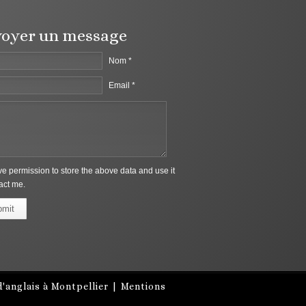
oyer un message
Nom *
Email *
ive permission to store the above data and use it
act me.
bmit
'anglais à Montpellier
|
Mentions