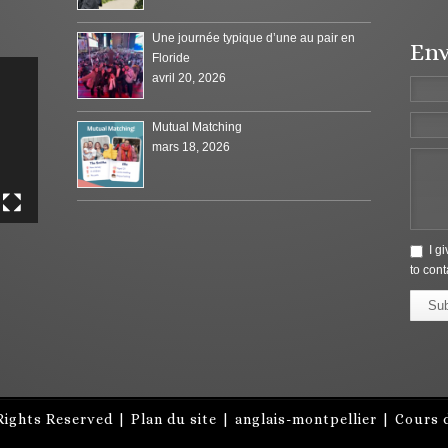
Une journée typique d’une au pair en
Env
Floride
avril 20, 2026
Mutual Matching
mars 18, 2026
I g
to cont
Su
Rights Reserved |
Plan du site
|
anglais-montpellier
|
Cours d