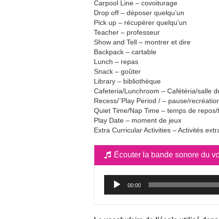
Carpool Line – covoiturage
Drop off – déposer quelqu’un
Pick up – récupérer quelqu’un
Teacher – professeur
Show and Tell – montrer et dire
Backpack – cartable
Lunch – repas
Snack – goûter
Library – bibliothèque
Cafeteria/Lunchroom – Cafétéria/salle d
Recess/¨Play Period / – pause/recréatio
Quiet Time/Nap Time – temps de repos/
Play Date – moment de jeux
Extra Curricular Activities – Activités ext
Écouter la bande sonore du vo
Lecteur
00:00
audio