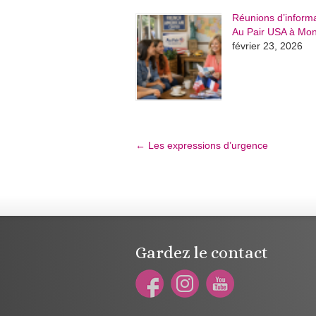
Réunions d’inform
Au Pair USA à Mont
février 23, 2026
←
Les expressions d’urgence
Gardez le contact