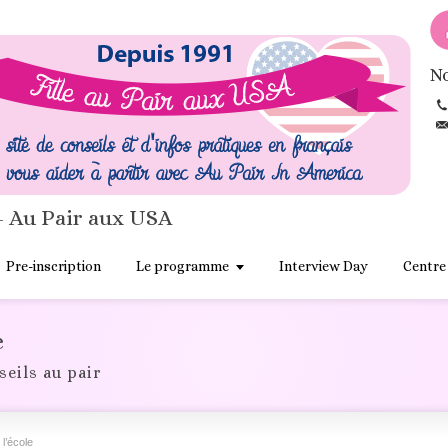
No
- Au Pair aux USA
Pre-inscription
Le programme
Interview Day
Centre
e
seils au pair
l’école