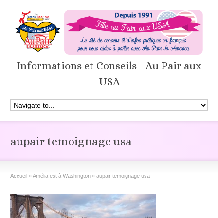
Informations et Conseils - Au Pair aux
USA
aupair temoignage usa
Accueil
»
Amélia est à Washington
»
aupair temoignage usa