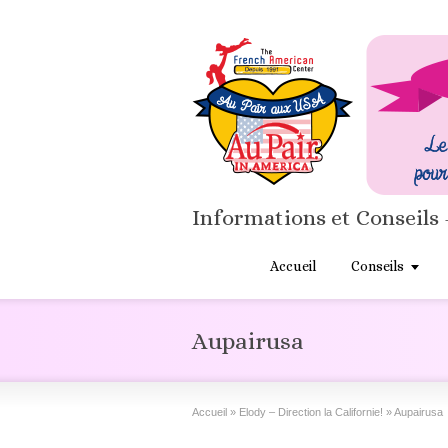
Informations et Conseils 
Accueil
Conseils
Aupairusa
Accueil
»
Elody – Direction la Californie!
»
Aupairusa