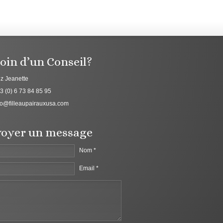
oin d’un Conseil?
z Jeanette
3 (0) 6 73 84 85 95
fo@filleaupairauxusa.com
oyer un message
Nom *
Email *