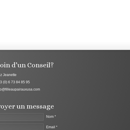
oin d’un Conseil?
z Jeanette
3 (0) 6 73 84 85 95
fo@filleaupairauxusa.com
oyer un message
Nom *
Email *