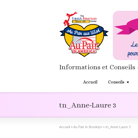
Informations et Conseils 
Accueil
Conseils
tn_Anne-Laure 3
Accueil
»
Au Pair In Brooklyn
»
tn_Anne-Laure 3