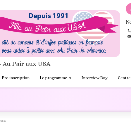
No
- Au Pair aux USA
Pre-inscription
Le programme
Interview Day
Centre
rusa