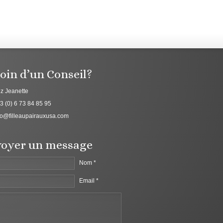
oin d’un Conseil?
z Jeanette
3 (0) 6 73 84 85 95
fo@filleaupairauxusa.com
oyer un message
Nom *
Email *