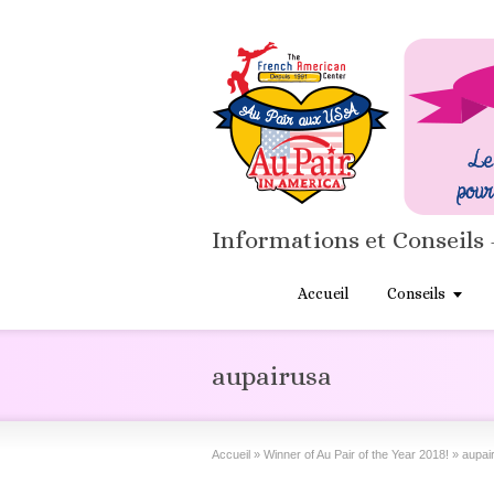
Informations et Conseils 
Accueil
Conseils
aupairusa
Accueil
»
Winner of Au Pair of the Year 2018!
»
aupai