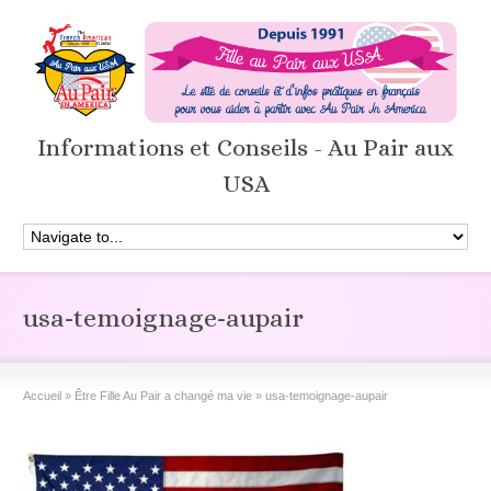
Informations et Conseils - Au Pair aux
USA
usa-temoignage-aupair
Accueil
»
Être Fille Au Pair a changé ma vie
»
usa-temoignage-aupair