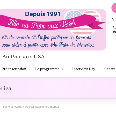
No
- Au Pair aux USA
Pre-inscription
Le programme
Interview Day
Centre
erica
r Tiffany et Makda
»
Au Pair leaving for America