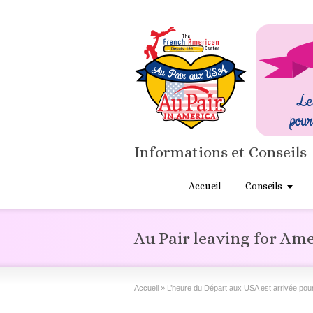
Informations et Conseils 
Accueil
Conseils
Au Pair leaving for Am
Accueil
»
L’heure du Départ aux USA est arrivée pou