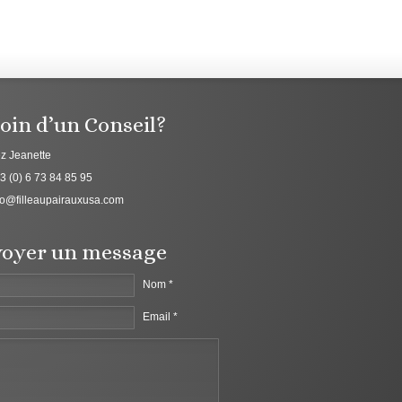
oin d’un Conseil?
z Jeanette
3 (0) 6 73 84 85 95
fo@filleaupairauxusa.com
oyer un message
Nom *
Email *