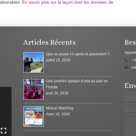
ndésirables.
En savoir plus sur la façon dont les données de
Articles Récents
Bes
Appele
Que se passe-t-il après le placement ?
juillet 15, 2026
+3
in
Une journée typique d’une au pair en
Env
Floride
avril 20, 2026
Mutual Matching
mars 18, 2026