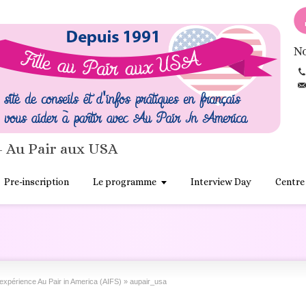
No
- Au Pair aux USA
Pre-inscription
Le programme
Interview Day
Centre
 l’expérience Au Pair in America (AIFS)
»
aupair_usa