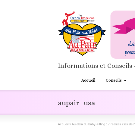
Informations et Conseils 
Accueil
Conseils
aupair_usa
Accueil
»
Au-delà du baby-sitting : 7 réalités clés de