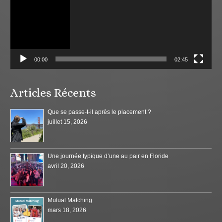
00:00
02:45
Articles Récents
Que se passe-t-il après le placement ?
juillet 15, 2026
Une journée typique d’une au pair en Floride
avril 20, 2026
Mutual Matching
mars 18, 2026