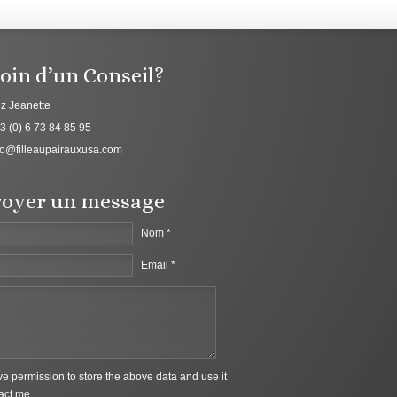
oin d’un Conseil?
z Jeanette
3 (0) 6 73 84 85 95
fo@filleaupairauxusa.com
oyer un message
Nom *
Email *
ive permission to store the above data and use it
act me.