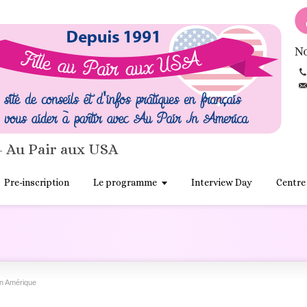
No
- Au Pair aux USA
Pre-inscription
Le programme
Interview Day
Centre
en Amérique