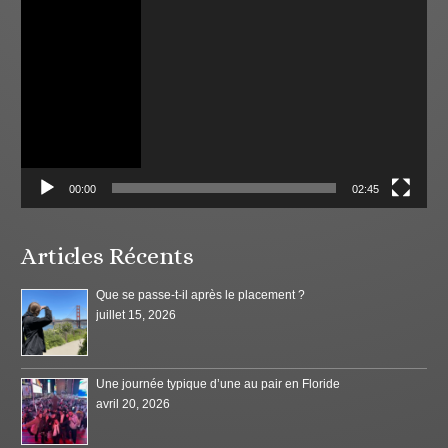
vidéo
00:00
02:45
Articles Récents
Que se passe-t-il après le placement ?
juillet 15, 2026
Une journée typique d’une au pair en Floride
avril 20, 2026