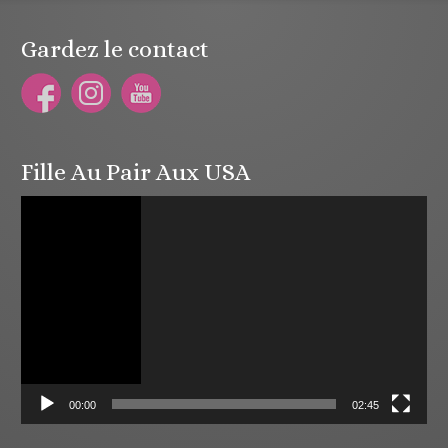
Gardez le contact
Fille Au Pair Aux USA
Lecteur
vidéo
00:00
02:45