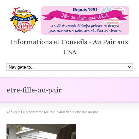
Informations et Conseils - Au Pair aux
USA
etre-fille-au-pair
Accueil
»
Le programme Au Pair In America
»
etre-fille-au-pair