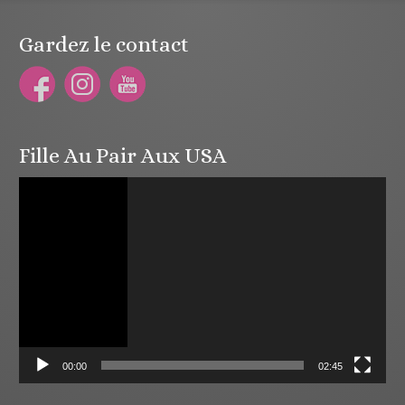
Gardez le contact
Fille Au Pair Aux USA
Lecteur
vidéo
00:00
02:45