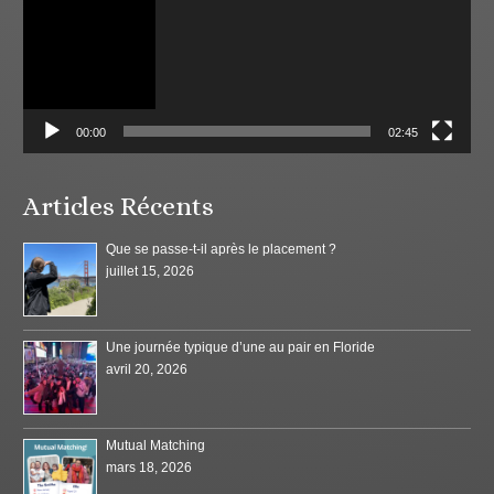
00:00
02:45
Articles Récents
Que se passe-t-il après le placement ?
juillet 15, 2026
Une journée typique d’une au pair en Floride
avril 20, 2026
Mutual Matching
mars 18, 2026