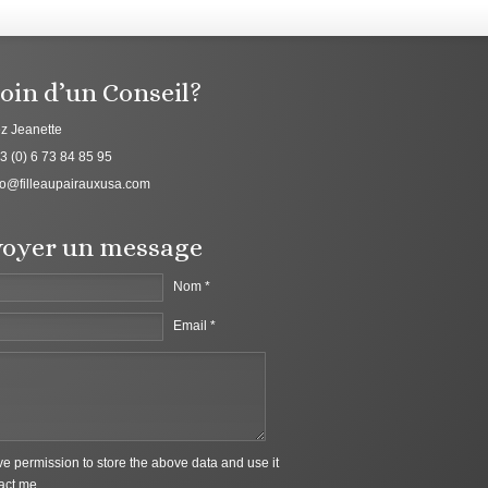
oin d’un Conseil?
z Jeanette
3 (0) 6 73 84 85 95
fo@filleaupairauxusa.com
oyer un message
Nom *
Email *
ive permission to store the above data and use it
act me.