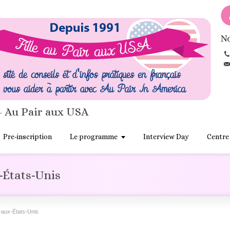
No
- Au Pair aux USA
Pre-inscription
Le programme
Interview Day
Centre
États-Unis
-aux-États-Unis