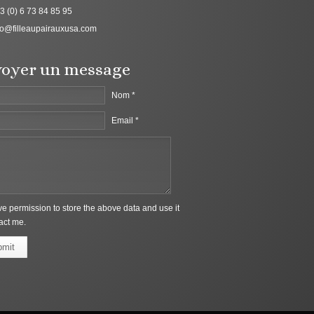
3 (0) 6 73 84 85 95
fo@filleaupairauxusa.com
oyer un message
Nom *
Email *
ive permission to store the above data and use it
act me.
bmit