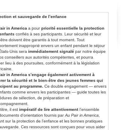
ection et sauvegarde de l’enfance
air in America
a pour
priorité essentielle la protection
enfants
confiés à ses participants. Leur sécurité et leur
-être doivent être garantis à tout moment. Tout
ortement inapproprié envers un enfant pendant le séjour
États-Unis sera
immédiatement signalé
par notre équipe
os conseillers aux autorités compétentes, et pourra
er lieu à des poursuites, conformément à la législation
icaine.
air in America s’engage également activement à
rer la sécurité et le bien-être des jeunes femmes qui
icipent au programme.
Ce double engagement — envers
enfants comme envers les participantes — guide toutes les
édures de sélection, de préparation et
compagnement.
titre, il est
impératif de lire attentivement
l’ensemble
documents d’orientation fournis par
Au Pair in America
,
ant sur la protection de l’enfance et les bonnes pratiques
auvegarde. Ces ressources sont conçues pour vous aider