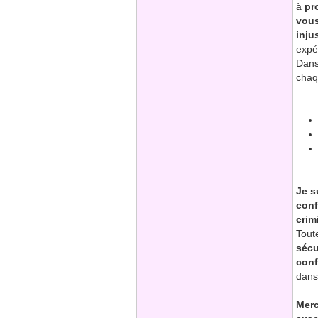
à
pr
vous
inju
expé
Dans
chaq
Je s
conf
crim
Tout
sécu
conf
dans
Merc