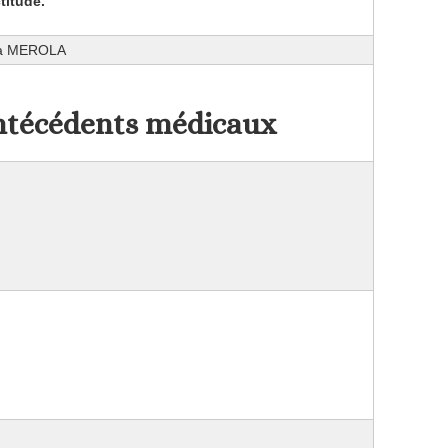
titude.
ra MEROLA
técédents médicaux