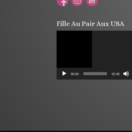
Fille Au Pair Aux USA
Lecteur
vidéo
00:00
02:45