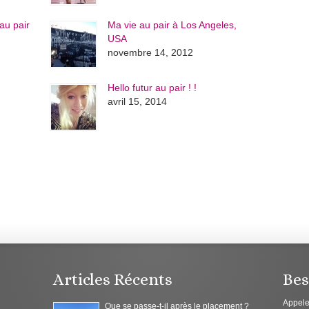
au pair
Ma vie au pair à Los Angeles,
USA
novembre 14, 2012
Hello futur au pair ! !
avril 15, 2014
Articles Récents
Bes
Appele
Que se passe-t-il après le placement ?