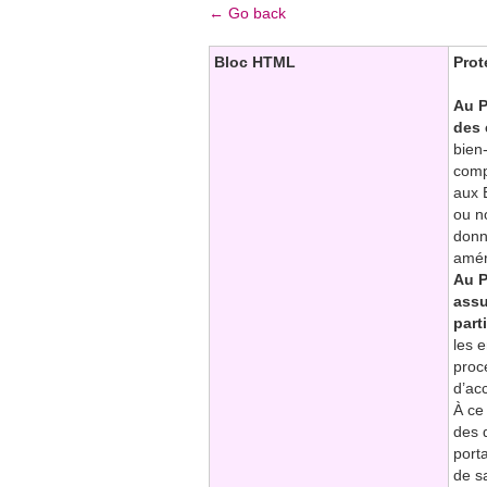
← Go back
Bloc HTML
Prot
Au P
des 
bien
comp
aux 
ou n
donn
amér
Au P
assu
part
les 
proc
d’ac
À ce 
des 
port
de s