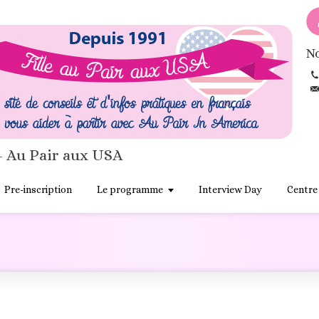
No
- Au Pair aux USA
Pre-inscription
Le programme
Interview Day
Centre