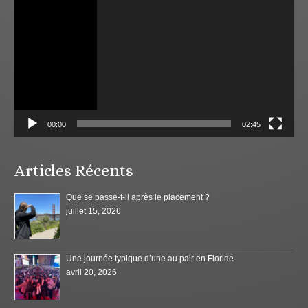
vidéo
00:00
02:45
Articles Récents
Que se passe-t-il après le placement ?
juillet 15, 2026
Une journée typique d’une au pair en Floride
avril 20, 2026