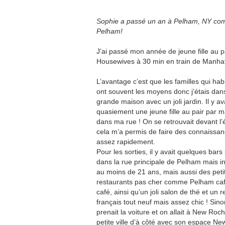
Sophie a passé un an à Pelham, NY comme 
Pelham!
J’ai passé mon année de jeune fille au p
Housewives à 30 min en train de Manha
L’avantage c’est que les familles qui habi
ont souvent les moyens donc j’étais dan
grande maison avec un joli jardin. Il y av
quasiement une jeune fille au pair par 
dans ma rue ! On se retrouvait devant l’
cela m’a permis de faire des connaissa
assez rapidement.
Pour les sorties, il y avait quelques bar
dans la rue principale de Pelham mais in
au moins de 21 ans, mais aussi des peti
restaurants pas cher comme Pelham ca
café, ainsi qu’un joli salon de thé et un 
français tout neuf mais assez chic ! Sin
prenait la voiture et on allait à New Roche
petite ville d’à côté avec son espace N