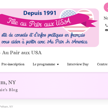
No
- Au Pair aux USA
Pre-inscription
Le programme
Interview Day
Centre
am, NY
ie's Blog
Pelham, NY