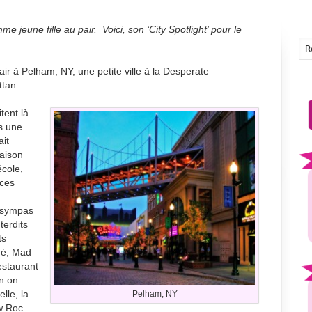
jeune fille au pair. Voici, son ‘City Spotlight’ pour le
air à Pelham, NY, une petite ville à la Desperate
ttan.
tent là
s une
ait
maison
école,
nces
s sympas
terdits
ts
fé, Mad
restaurant
on on
lle, la
Pelham, NY
ew Roc