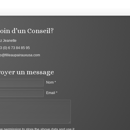
oin d’un Conseil?
z Jeanette
3 (0) 6 73 84 85 95
fo@filleaupairauxusa.com
oyer un message
Nom *
Email *
ive permission to store the above data and use it