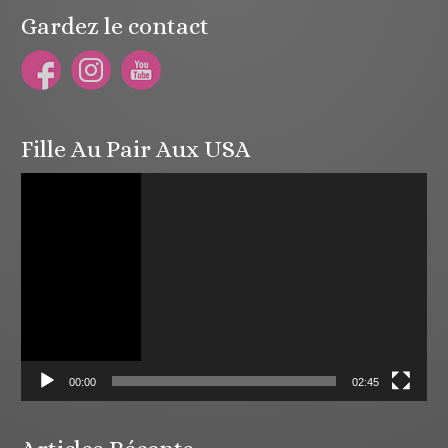
Gardez le contact
Fille Au Pair Aux USA
Lecteur
vidéo
00:00
02:45