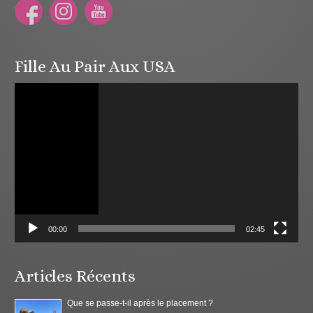
Fille Au Pair Aux USA
Lecteur
vidéo
00:00
02:45
Articles Récents
Que se passe-t-il après le placement ?