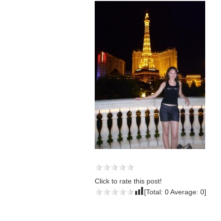
Click to rate this post!
[Total:
0
Average:
0
]