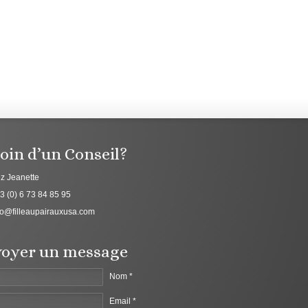
oin d’un Conseil?
z Jeanette
3 (0) 6 73 84 85 95
fo@filleaupairauxusa.com
oyer un message
Nom *
Email *