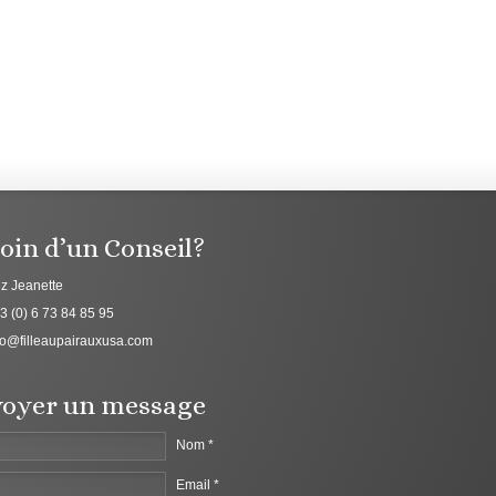
oin d’un Conseil?
z Jeanette
3 (0) 6 73 84 85 95
fo@filleaupairauxusa.com
oyer un message
Nom *
Email *