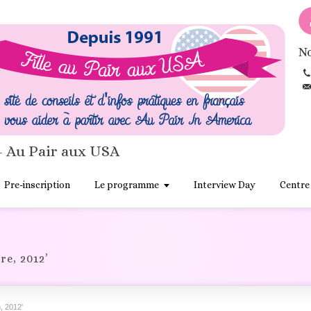
No
- Au Pair aux USA
Pre-inscription
Le programme
Interview Day
Centre
re, 2012’
, 2012'