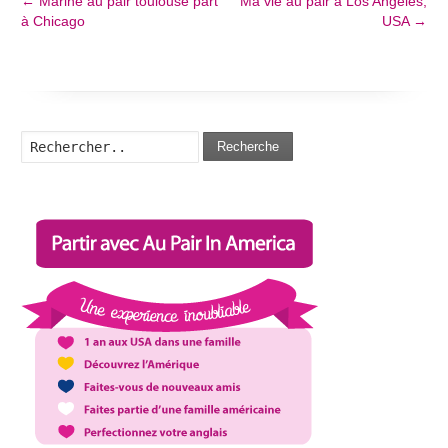
←
Marine au pair toulouse part
Ma vie au pair à Los Angeles,
à Chicago
USA
→
Recherche