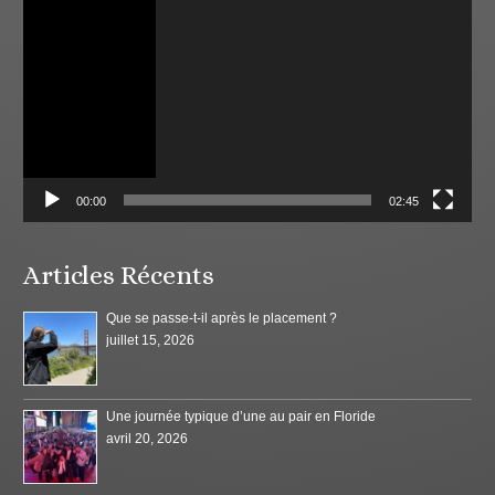
vidéo
00:00
02:45
Articles Récents
Que se passe-t-il après le placement ?
juillet 15, 2026
Une journée typique d’une au pair en Floride
avril 20, 2026