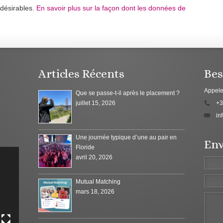
ndésirables.
En savoir plus sur la façon dont les données de
Articles Récents
Bes
Appele
Que se passe-t-il après le placement ?
juillet 15, 2026
+3
in
Une journée typique d’une au pair en
Env
Floride
avril 20, 2026
Mutual Matching
mars 18, 2026