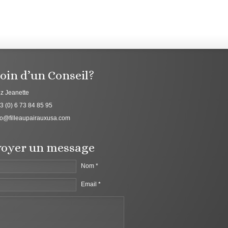
oin d’un Conseil?
z Jeanette
3 (0) 6 73 84 85 95
fo@filleaupairauxusa.com
oyer un message
Nom *
Email *