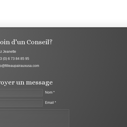
oin d’un Conseil?
z Jeanette
3 (0) 6 73 84 85 95
fo@filleaupairauxusa.com
oyer un message
Nom *
Email *