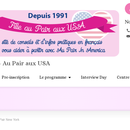
No
- Au Pair aux USA
Pre-inscription
Le programme
Interview Day
Centre
Pair New York