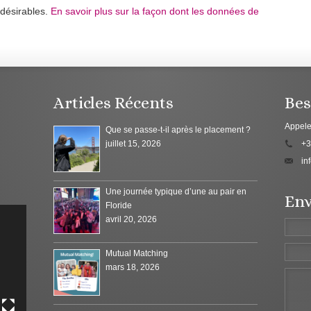
ndésirables.
En savoir plus sur la façon dont les données de
Articles Récents
Bes
Appele
Que se passe-t-il après le placement ?
juillet 15, 2026
+3
in
Une journée typique d’une au pair en
Env
Floride
avril 20, 2026
Mutual Matching
mars 18, 2026