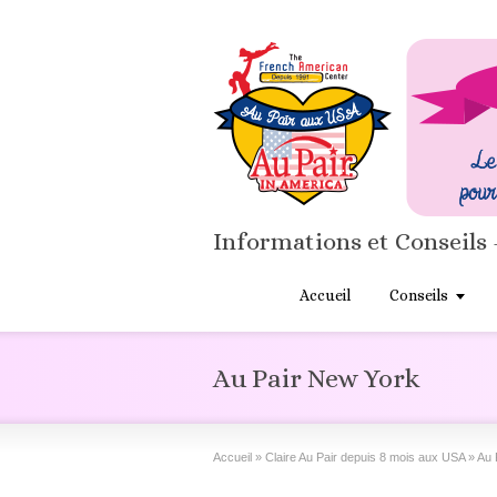
Informations et Conseils 
Accueil
Conseils
Au Pair New York
Accueil
»
Claire Au Pair depuis 8 mois aux USA
»
Au 