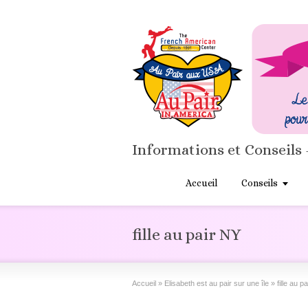
Informations et Conseils 
Accueil
Conseils
fille au pair NY
Accueil
»
Elisabeth est au pair sur une île
»
fille au p