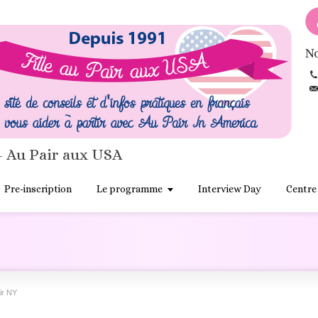
No
- Au Pair aux USA
Pre-inscription
Le programme
Interview Day
Centre
air NY