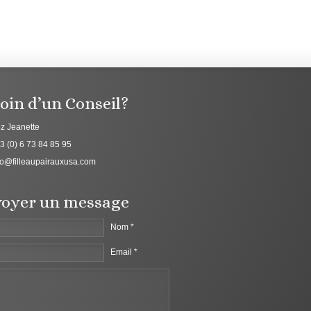
oin d’un Conseil?
z Jeanette
3 (0) 6 73 84 85 95
fo@filleaupairauxusa.com
oyer un message
Nom *
Email *