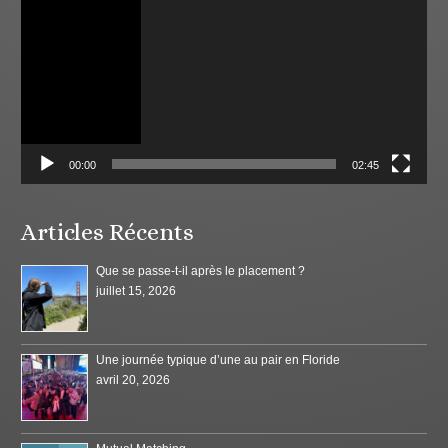
00:00
02:45
Articles Récents
Que se passe-t-il après le placement ?
juillet 15, 2026
Une journée typique d’une au pair en Floride
avril 20, 2026