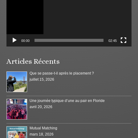
00:00
02:45
Articles Récents
Que se passe-t-il après le placement ?
juillet 15, 2026
Une journée typique d’une au pair en Floride
avril 20, 2026
Mutual Matching
mars 18, 2026