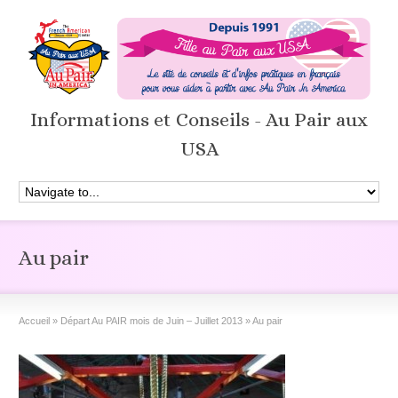
Informations et Conseils - Au Pair aux
USA
Au pair
Accueil
»
Départ Au PAIR mois de Juin – Juillet 2013
»
Au pair