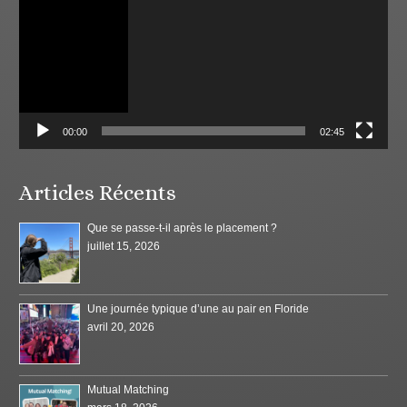
00:00
02:45
Articles Récents
Que se passe-t-il après le placement ?
juillet 15, 2026
Une journée typique d’une au pair en Floride
avril 20, 2026
Mutual Matching