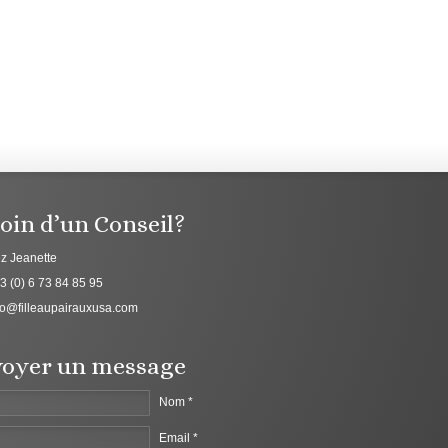
oin d’un Conseil?
z Jeanette
3 (0) 6 73 84 85 95
fo@filleaupairauxusa.com
oyer un message
Nom *
Email *