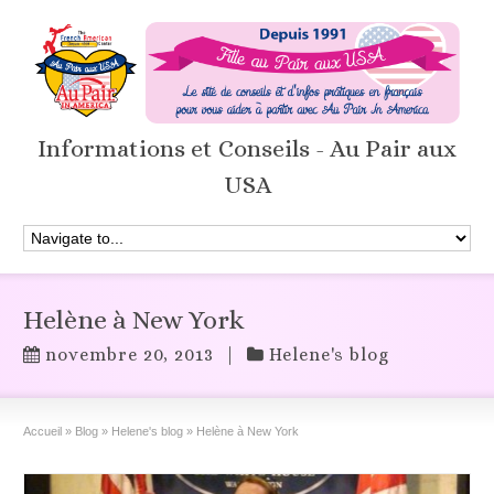
Informations et Conseils - Au Pair aux
USA
Helène à New York
novembre 20, 2013
|
Helene's blog
Accueil
»
Blog
»
Helene's blog
»
Helène à New York