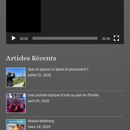
00:00
02:45
Articles Récents
Que se passe-t-il après le placement ?
juillet 15, 2026
Une journée typique d’une au pair en Floride
avril 20, 2026
Mutual Matching
mars 18, 2026