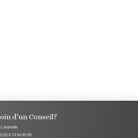
oin d’un Conseil?
z Jeanette
3 (0) 6 73 84 85 95