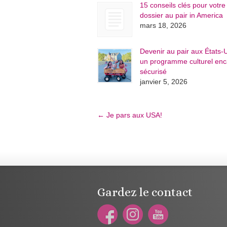
15 conseils clés pour votre
dossier au pair in America
mars 18, 2026
Devenir au pair aux États-U
un programme culturel enc
sécurisé
janvier 5, 2026
←
Je pars aux USA!
Gardez le contact