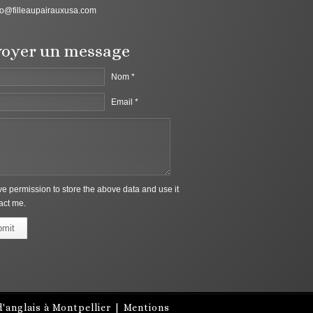
fo@filleaupairauxusa.com
oyer un message
Nom *
Email *
ive permission to store the above data and use it
act me.
bmit
'anglais à Montpellier
|
Mentions