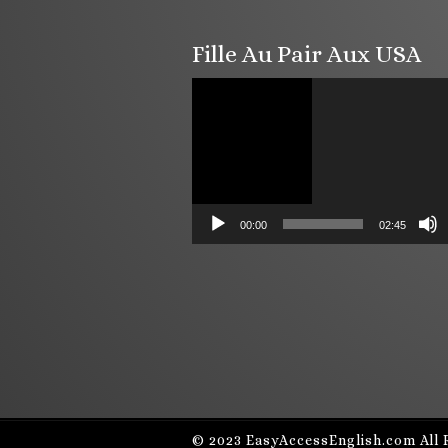
Fille Au Pair Aux USA
Lecteur
vidéo
00:00
02:45
© 2023
EasyAccessEnglish.com
All 