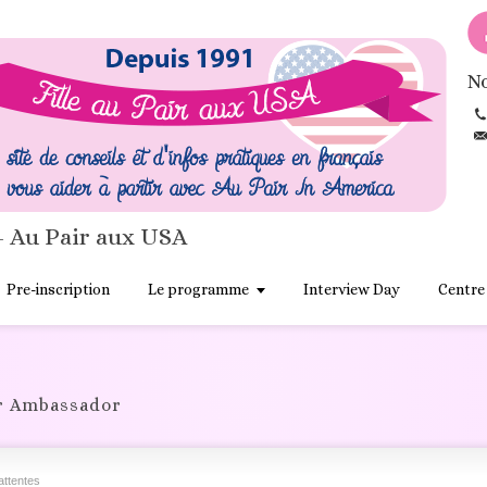
No
- Au Pair aux USA
Pre-inscription
Le programme
Interview Day
Centre
r Ambassador
attentes