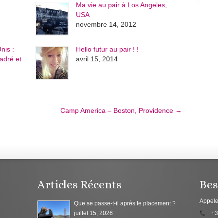
Ma vie au pair à Los Angeles,
USA
novembre 14, 2012
nis :
Hello futur au pair ! !
adré et
avril 15, 2014
Camp America – Boston, Providence
→
Articles Récents
Bes
Appele
Que se passe-t-il après le placement ?
juillet 15, 2026
+3