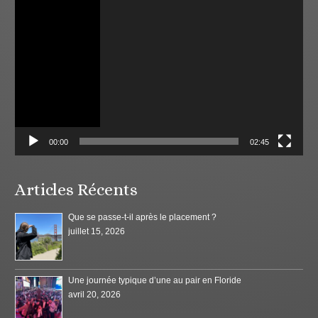
Lecteur
vidéo
00:00
02:45
Articles Récents
Que se passe-t-il après le placement ?
juillet 15, 2026
Une journée typique d’une au pair en Floride
avril 20, 2026