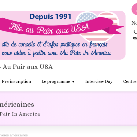
No
- Au Pair aux USA
Pre-inscription
Le programme
Interview Day
Centre
méricaines
Pair In America
ières américaines