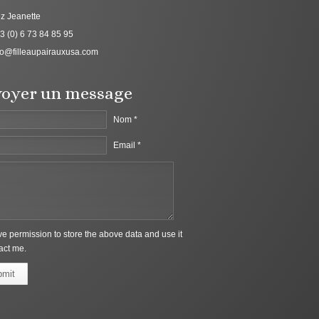
z Jeanette
3 (0) 6 73 84 85 95
fo@filleaupairauxusa.com
oyer un message
Nom *
Email *
ive permission to store the above data and use it
act me.
bmit