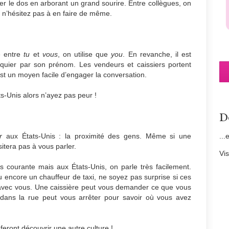
per le dos en arborant un grand sourire. Entre collègues, on
 n’hésitez pas à en faire de même.
e entre
tu
et
vous
, on utilise que
you
. En revanche, il est
quier par son prénom. Les vendeurs et caissiers portent
st un moyen facile d’engager la conversation.
ts-Unis alors n’ayez pas peur !
D
...
er
aux États-Unis : la proximité des gens. Même si une
itera pas à vous parler.
Vi
ès courante mais aux États-Unis, on parle très facilement.
u encore un chauffeur de taxi, ne soyez pas surprise si ces
avec vous. Une caissière peut vous demander ce que vous
 dans la rue peut vous arrêter pour savoir où vous avez
 feront découvrir une autre culture !