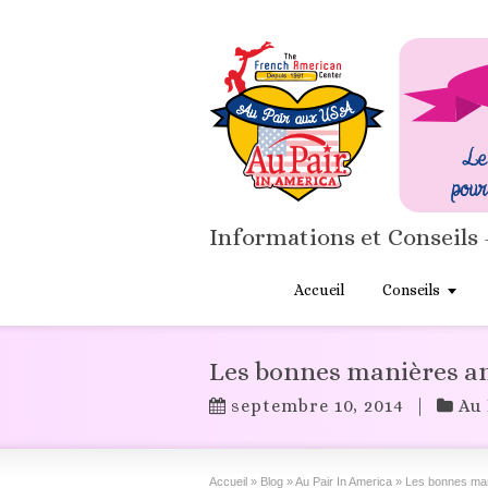
Informations et Conseils 
Accueil
Conseils
Les bonnes manières a
septembre 10, 2014
|
Au 
Accueil
»
Blog
»
Au Pair In America
»
Les bonnes man