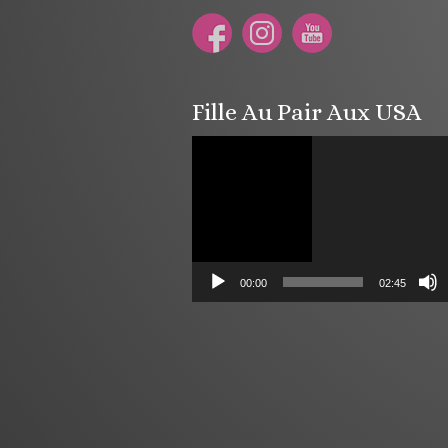
Fille Au Pair Aux USA
Lecteur
vidéo
00:00
02:45