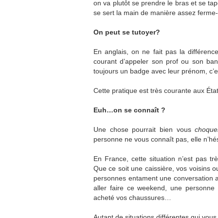
on va plutôt se prendre le bras et se ta
se sert la main de manière assez ferme-
On peut se tutoyer?
En anglais, on ne fait pas la différenc
courant d’appeler son prof ou son ban
toujours un badge avec leur prénom, c’e
Cette pratique est très courante aux Éta
Euh…on se connaît ?
Une chose pourrait bien vous
choqu
personne ne vous connaît pas, elle n’hés
En France, cette situation n’est pas tr
Que ce soit une caissière, vos voisins o
personnes entament une conversation 
aller faire ce weekend, une personne
acheté vos chaussures…
Autant de situations différentes qui vous