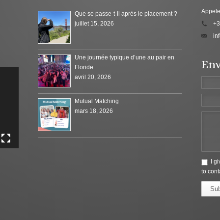
Appele
Que se passe-t-il après le placement ?
juillet 15, 2026
+3
in
Une journée typique d’une au pair en
Env
Floride
avril 20, 2026
Mutual Matching
mars 18, 2026
I g
to cont
Su